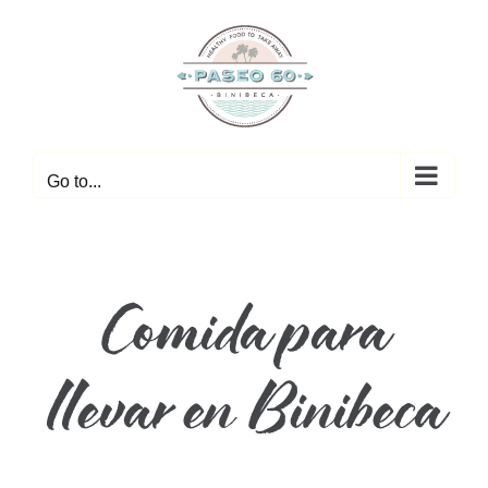
saltar
al
contenido
Go to...
Comida para
llevar en Binibeca